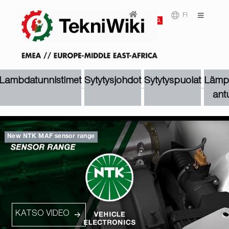
FI
Lambdatunnistimet
Sytytysjohdot
Sytytyspuolat
Lämpö
antu
New NTK MAF sensor range
KATSO VIDEO