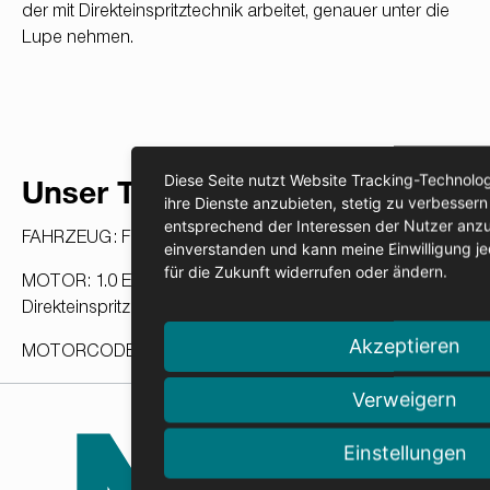
der mit Direkteinspritztechnik arbeitet, genauer unter die
Lupe nehmen.
Diese Seite nutzt Website Tracking-Technolog
Unser Testfall
ihre Dienste anzubieten, stetig zu verbesse
entsprechend der Interessen der Nutzer anzu
FAHRZEUG: Ford Focus III
einverstanden und kann meine Einwilligung je
für die Zukunft widerrufen oder ändern.
MOTOR: 1.0 EcoBoost (3 Zylinder, Benzin,
Direkteinspritzung, turbogeladen)
Akzeptieren
MOTORCODE: M1DA
Verweigern
JAHR: 2013
Der EcoBoost-Motor ist mit 3 Einzelspulen ausgestattet,
Einstellungen
eine pro Zylinder, die wie dargestellt angeordnet sind. Zur