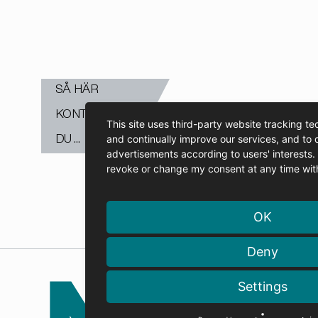
GÅ
SÅ HÄR
KONTROLLERAR
This site uses third-party website tracking te
and continually improve our services, and to 
DU ...
advertisements according to users' interests
revoke or change my consent at any time with 
OK
GÅ
Deny
HÅLL KOLL
Settings