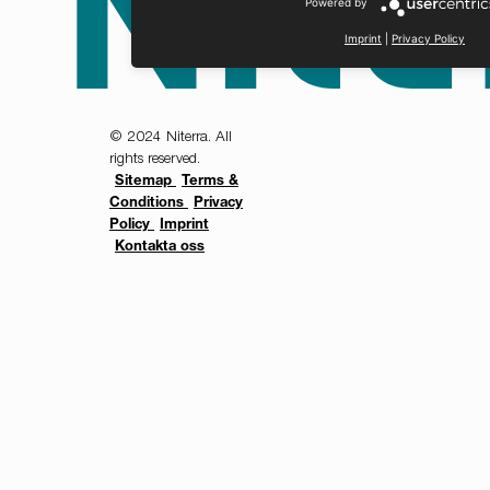
Powered by
Imprint
|
Privacy Policy
© 2024 Niterra. All
GÅ
rights reserved.
Sitemap
Terms &
Conditions
Privacy
Policy
Imprint
Kontakta oss