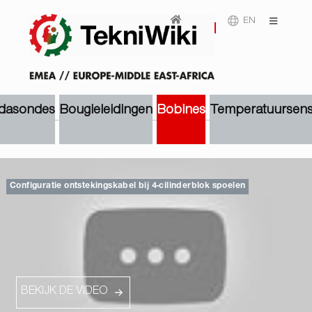
EN
dasondes
Bougieleidingen
Bobines
Temperatuursens
Configuratie ontstekingskabel bij 4-cilinderblok spoelen
BEKIJK DE VIDEO