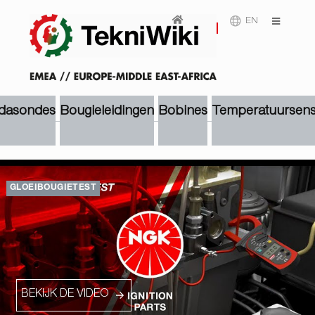
EN
dasondes
Bougieleidingen
Bobines
Temperatuursens
GLOEIBOUGIETEST
BEKIJK DE VIDEO