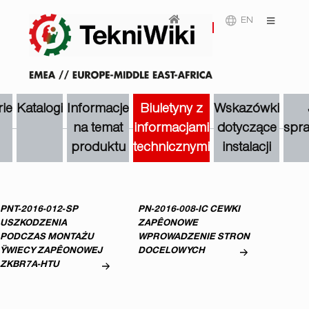
EN
rie
Katalogi
Informacje
Biuletyny z
Wskazówki
na temat
informacjami
dotyczące
spra
produktu
technicznymi
instalacji
PNT-2016-012-SP
PN-2016-008-IC CEWKI
USZKODZENIA
ZAPÊONOWE
PODCZAS MONTAŻU
WPROWADZENIE STRON
ŸWIECY ZAPÊONOWEJ
DOCELOWYCH
ZKBR7A-HTU