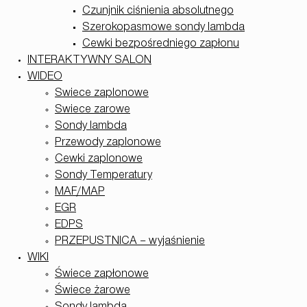
Czunjnik ciśnienia absolutnego
Szerokopasmowe sondy lambda
Cewki bezpośredniego zapłonu
INTERAKTYWNY SALON
WIDEO
Swiece zaplonowe
Swiece zarowe
Sondy lambda
Przewody zaplonowe
Cewki zaplonowe
Sondy Temperatury
MAF/MAP
EGR
EDPS
PRZEPUSTNICA – wyjaśnienie
WIKI
Świece zapłonowe
Świece żarowe