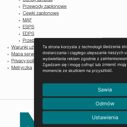
Sondy lambda
Przewody zapłonowe
Cewki zapłonowe
MAF
ESPS
EDPS
Przepustnice
Ta strona korzysta z technologii śledzenia st
Warunki użytkowania
dostarczania i ciągłego ulepszania naszych u
Mapa serwisu
wyświetlania reklam zgodnie z zainteresowa
Privacy policy
Zgadzam się i mogę cofnąć lub zmienić moj
Metryczka
momencie ze skutkiem na przyszłość.
Sawia
Odmów
Ustawienia