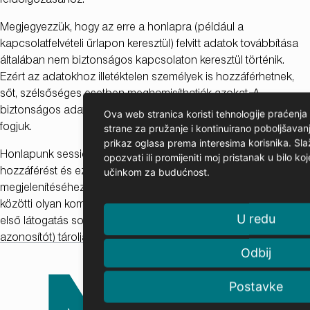
feldolgozásához.
Megjegyezzük, hogy az erre a honlapra (például a
kapcsolatfelvételi űrlapon keresztül) felvitt adatok továbbítása
általában nem biztonságos kapcsolaton keresztül történik.
Ezért az adatokhoz illetéktelen személyek is hozzáférhetnek,
sőt, szélsőséges esetben meghamisíthatják azokat. A
biztonságos adatátviteli lehetőségekről mi kifejezetten értesíteni
Ova web stranica koristi tehnologije praćenja
strane za pružanje i kontinuirano poboljšavanj
fogjuk.
prikaz oglasa prema interesima korisnika. Sl
Honlapunk session ID-k segítségével kezeli az adatbázis-
opozvati ili promijeniti moj pristanak u bilo k
učinkom za budućnost.
hozzáférést és ezeket használja a lekért oldalak helyes
megjelenítéséhez is. A cookie (süti) a böngésző és a szerver
közötti olyan kommunikációs forma, mely a honlapunkon tett
U redu
első látogatás során keletkezett session ID-t (egyedi
azonosítót) tárolja. A cookie-k nem gyűjtenek személyes
Odbij
adatokat. Minadoználtal Ön leblokkolhatja a cookie-k
használatát a böngészőben. Honlapunk használatakor
Postavke
általában nem fog nagyobb különbséget tapasztalni, talán az
egyes oldalak letöltéséhez több időre lesz szüksége.