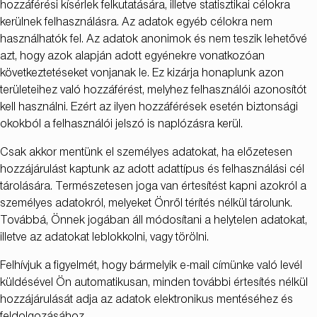
hozzáférési kísérlek felkutatására, illetve statisztikai célokra
kerülnek felhasználásra. Az adatok egyéb célokra nem
használhatók fel. Az adatok anonimok és nem teszik lehetővé
azt, hogy azok alapján adott egyénekre vonatkozóan
következtetéseket vonjanak le. Ez kizárja honaplunk azon
területeihez való hozzáférést, melyhez felhasználói azonosítót
kell használni. Ezért az ilyen hozzáférések esetén biztonsági
okokból a felhasználói jelszó is naplózásra kerül.
Csak akkor mentünk el személyes adatokat, ha előzetesen
hozzájárulást kaptunk az adott adattípus és felhasználási cél
tárolására. Természetesen joga van értesítést kapni azokról a
személyes adatokról, melyeket Önről térítés nélkül tárolunk.
Továbbá, Önnek jogában áll módosítani a helytelen adatokat,
illetve az adatokat leblokkolni, vagy törölni.
Felhívjuk a figyelmét, hogy bármelyik e-mail címünke való levél
küldésével Ön automatikusan, minden további értesítés nélkül
hozzájárulását adja az adatok elektronikus mentéséhez és