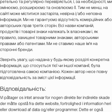
ретельно та регулярно перевіряється, і, за необхідності, ми
змінюємо, розширюємо та оновлюємо її. Тим не менш, на
сайті може міститися застаріла, невірна і/або неповна
інформація. Ми не гарантуємо відсутність комерційних або
авторських прав третіх сторін. Всі назви компаній,
продуктів і товарні знаки належать їх власникам і, як
правило, захищені товарними знаками, авторськими
правами або патентами. Ми не ставимо наше ім'я на
сторонні бренди.
Зверніть увагу, що надана у будь-якому розділі конкретна
інформація, що стосується тієї чи іншої компанії, була
підготовлена самою компанією. Кожен автор несе повну
відповідальність за зміст цієї інформації.
Відповідальність:
Vi påtager os intet ansvar for nogen direkte ller indirekte skade
der måtte opstå fra dette website, fortrolighed i information heri
eller download af data og/eller programmer. Dette er også