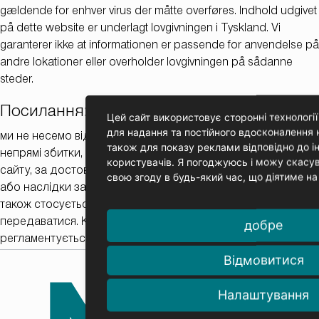
gældende for enhver virus der måtte overføres. Indhold udgivet
på dette website er underlagt lovgivningen i Tyskland. Vi
garanterer ikke at informationen er passende for anvendelse på
andre lokationer eller overholder lovgivningen på sådanne
steder.
Посилання:
Цей сайт використовує сторонні технології 
для надання та постійного вдосконалення 
ми не несемо відповідальності за будь-які прямі або
також для показу реклами відповідно до і
непрямі збитки, що випливають з використання даного
користувачів. Я погоджуюсь і можу скасув
сайту, за достовірність інформації, що міститься на ньому
свою згоду в будь-який час, що діятиме на
або наслідки завантаження даних та/або програм. Це
також стосується будь-яких вірусів, які можуть
добре
передаватися. Контент, оприлюднений на нашому сайті,
регламентується законами Федеративної Республіки
Німеччина. Ми не гарантуємо, що ця інформація підходить
Відмовитися
для використання в інших містах чи відповідає
законодавству
Налаштування